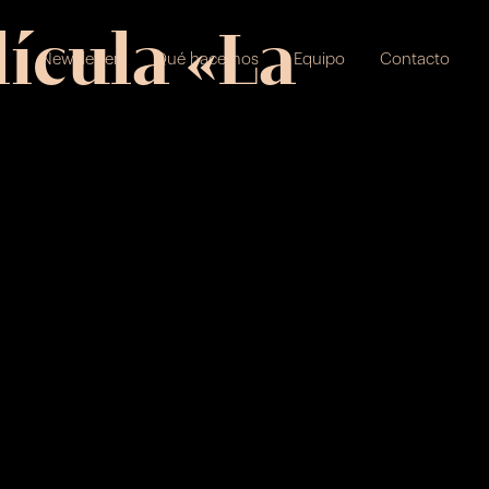
ícula «La
s
Newsletter
Qué hacemos
Equipo
Contacto