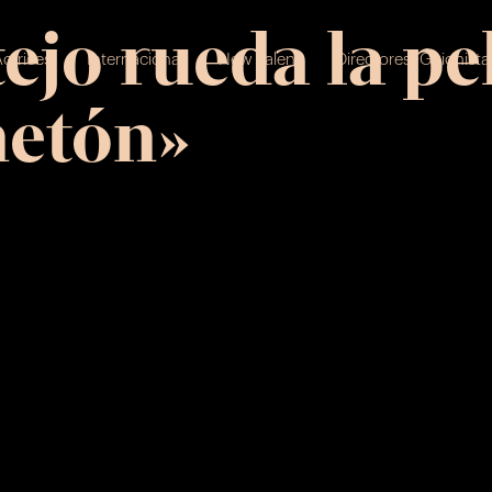
jo rueda la pel
ctrices
Internacional
New Talent
Directores+Guionista
netón»