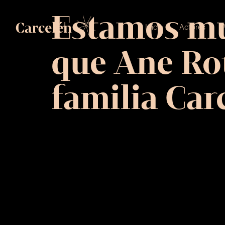
Estamos muy
Inicio
Actores
A
que Ane Rot
familia Car