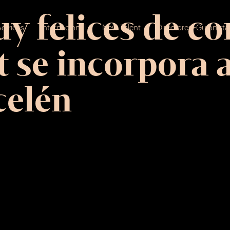
 felices de co
ctrices
Internacional
New Talent
Directores+Guionista
 se incorpora a
celén