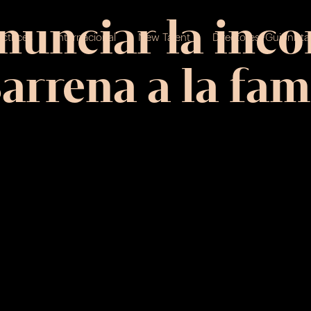
anunciar la inc
ctrices
Internacional
New Talent
Directores+Guionista
arrena a la fam