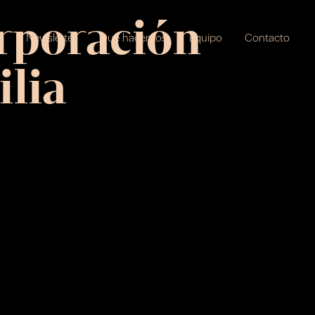
orporación
s
Newsletter
Qué hacemos
Equipo
Contacto
ilia