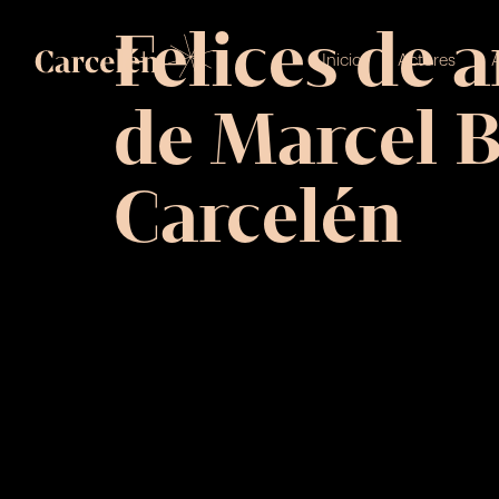
Felices de 
Inicio
Actores
A
de Marcel B
Carcelén