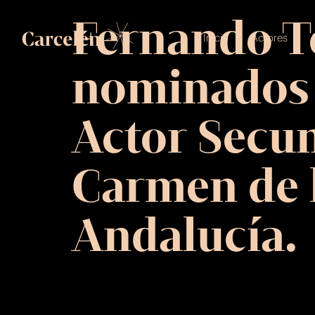
Fernando Te
Inicio
Actores
A
nominados e
Actor Secun
Carmen de 
Andalucía.