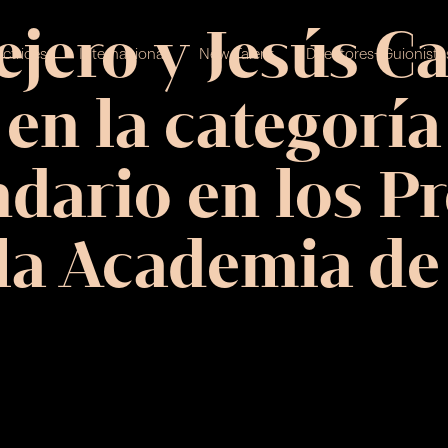
jero y Jesús Ca
ctrices
Internacional
New Talent
Directores+Guionista
n la categoría
dario en los P
la Academia de