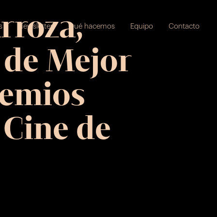
rroza,
s
Newsletter
Qué hacemos
Equipo
Contacto
 de Mejor
remios
 Cine de