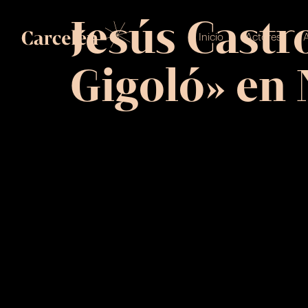
Jesús Castr
Inicio
Actores
A
Gigoló» en 