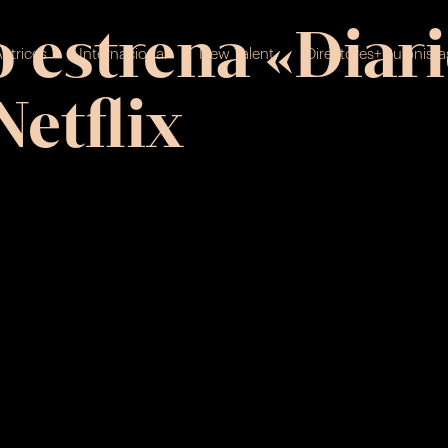
o estrena «Diar
ctrices
Internacional
New Talent
Directores+Guionista
Netflix