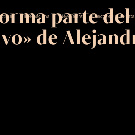
forma parte del
ctrices
Internacional
New Talent
Directores+Guionista
ivo» de Alejand