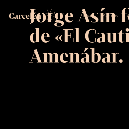
Jorge Asín 
Inicio
Actores
A
de «El Caut
Amenábar.