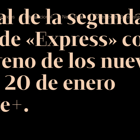
ial de la segund
ctrices
Internacional
New Talent
Directores+Guionista
de «Express» c
reno de los nue
l 20 de enero
e+.