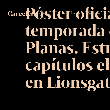
Póster ofic
Inicio
Actores
A
temporada 
Planas. Est
capítulos e
en Lionsgat