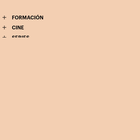
FORMACIÓN
CINE
SERIES
TEATRO
TELEVISIÓN
Calle Castillejos, 34