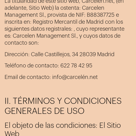
La titularidad de este sitio web,
Carcelén.net
, (en
adelante, Sitio Web) la ostenta:
Carcelen
Management Sl.
, provista de NIF:
B88387725
e
inscrita en:
Registro Mercantil de Madrid
con los
siguientes datos registrales: , cuyo representante
es:
Carcelen Management Sl.
, y cuyos datos de
contacto son:
Dirección:
Calle Castillejos, 34 28039 Madrid
Teléfono de contacto:
622 78 42 95
Email de contacto:
info@carcelén.net
II. TÉRMINOS Y CONDICIONES
GENERALES DE USO
El objeto de las condiciones: El Sitio
Web