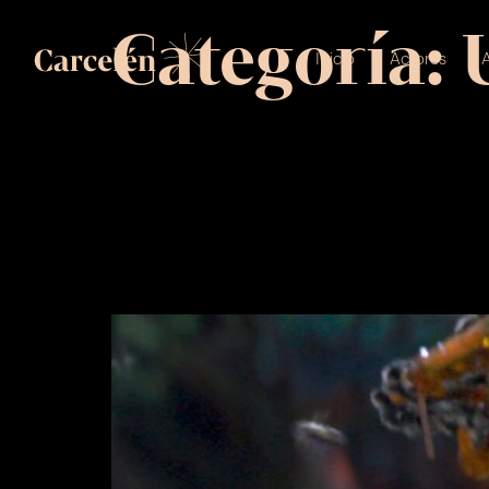
Categoría:
Inicio
Actores
A
Dani Rovira
Disney «Jun