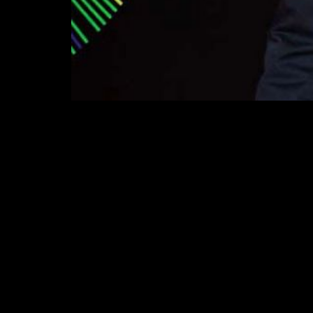
Gracia a nu
internacio
Entertaime